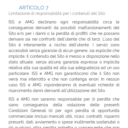
ARTICOLO 7
Limitazione di responsabilità per i contenuti del Sito
ISS e AMG declinano ogni responsabilità circa le
conseguenze derivanti da possibili malfunzionamenti del
Sito e/o per i danni o la perdita di profitti che ne possano
derivare sia nei confronti dell’utente che di terzi. L’uso del
Sito è interamente a rischio dell’utente. I servizi sono
accessibili senza garanzie di alcun genere, sia esplicite che
implicite. Il contenuto del Sito è messo a disposizione nello
stato attuale, senza alcuna garanzia espressa o implicita
relativa alla sua qualità ed alla sua adeguatezza ad un uso
particolare. ISS e AMG non garantiscono che il Sito non
verrà mai interrotto e che non contenga errori. In nessun
caso ISS e AMG risponderanno di eventuali richieste di
risarcimento danni derivanti all'utilizzazione del Sito.
ISS e AMG non saranno responsabile per (i) perdite che
siano conseguenza della violazione delle presenti
Condizioni Generali (ii) per ogni perdita di opportunità
commerciale (inclusi mancati utili, ricavi, contratti, risparmi
presunti, dati, avviamento o spese inutilmente sostenute) o
(iii) qualsiasi altra perdita indiretta o conseguente che non