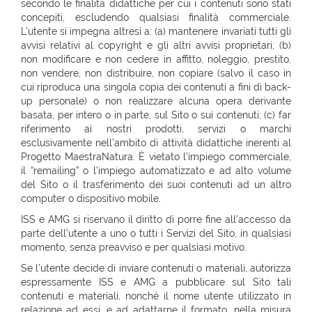
secondo le finalità didattiche per cui i contenuti sono stati
concepiti, escludendo qualsiasi finalità commerciale.
L’utente si impegna altresì a: (a) mantenere invariati tutti gli
avvisi relativi al copyright e gli altri avvisi proprietari; (b)
non modificare e non cedere in affitto, noleggio, prestito,
non vendere, non distribuire, non copiare (salvo il caso in
cui riproduca una singola copia dei contenuti a fini di back-
up personale) o non realizzare alcuna opera derivante
basata, per intero o in parte, sul Sito o sui contenuti; (c) far
riferimento ai nostri prodotti, servizi o marchi
esclusivamente nell’ambito di attività didattiche inerenti al
Progetto MaestraNatura. È vietato l’impiego commerciale,
il “remailing” o l’impiego automatizzato e ad alto volume
del Sito o il trasferimento dei suoi contenuti ad un altro
computer o dispositivo mobile.
ISS e AMG si riservano il diritto di porre fine all’accesso da
parte dell’utente a uno o tutti i Servizi del Sito, in qualsiasi
momento, senza preavviso e per qualsiasi motivo.
Se l’utente decide di inviare contenuti o materiali, autorizza
espressamente ISS e AMG a pubblicare sul Sito tali
contenuti e materiali, nonché il nome utente utilizzato in
relazione ad essi, e ad adattarne il formato, nella misura