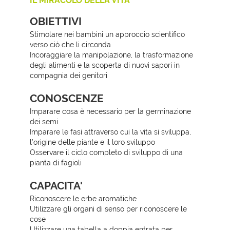
IL MIRACOLO DELLA VITA
II
OBIETTIVI
III
Stimolare nei bambini un approccio scientifico
verso ciò che li circonda
IV
Incoraggiare la manipolazione, la trasformazione
degli alimenti e la scoperta di nuovi sapori in
compagnia dei genitori
V
CONOSCENZE
Imparare cosa è necessario per la germinazione
dei semi
Imparare le fasi attraverso cui la vita si sviluppa,
l’origine delle piante e il loro sviluppo
Osservare il ciclo completo di sviluppo di una
pianta di fagioli
CAPACITA'
Riconoscere le erbe aromatiche
Utilizzare gli organi di senso per riconoscere le
cose
Utilizzare una tabella a doppia entrata per