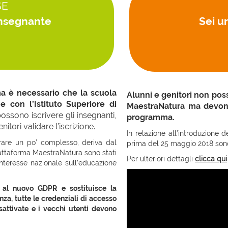
SE
insegnante
Sei u
ma è necessario che la scuola
Alunni e genitori non pos
e con l’Istituto Superiore di
MaestraNatura ma devono
possono iscrivere gli insegnanti,
programma.
nitori validare l’iscrizione.
In relazione all’introduzione
rare un po’ complesso, deriva dal
prima del 25 maggio 2018 sono 
 piattaforma MaestraNatura sono stati
Per ulteriori dettagli
clicca qui
interesse nazionale sull’educazione
 al nuovo GDPR e sostituisce la
za, tutte le credenziali di accesso
attivate e i vecchi utenti devono