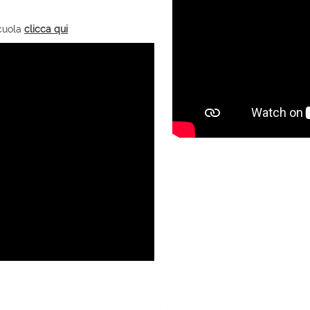
scuola
clicca qui