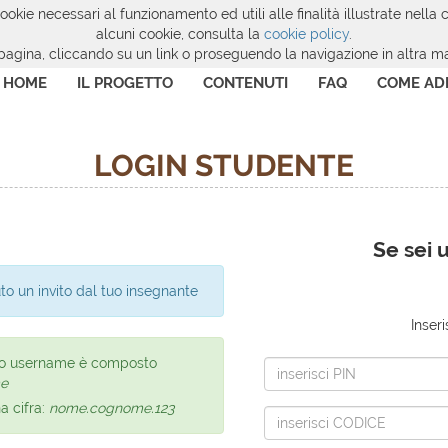
cookie necessari al funzionamento ed utili alle finalità illustrate nella
alcuni cookie, consulta la
cookie policy
.
ina, cliccando su un link o proseguendo la navigazione in altra man
HOME
IL PROGETTO
CONTENUTI
FAQ
COME AD
LOGIN STUDENTE
Se sei u
uto un invito dal tuo insegnante
Inseri
, lo username è composto
e
a cifra:
nome.cognome.123